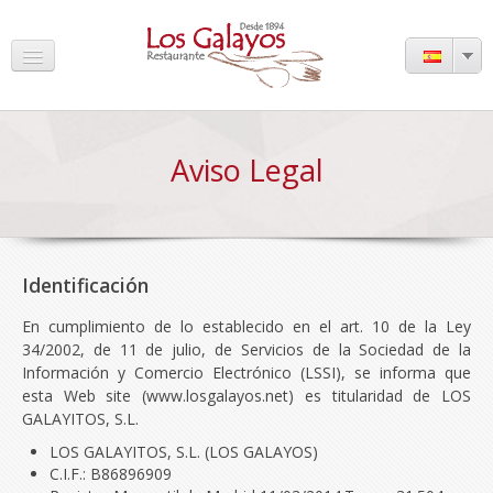
Inicio
Aviso Legal
Bar / Restaurante
Menú
Fotos
Identificación
Noticias
En cumplimiento de lo establecido en el art. 10 de la Ley
Prensa
34/2002, de 11 de julio, de Servicios de la Sociedad de la
Información y Comercio Electrónico (LSSI), se informa que
Contacto
esta Web site (www.losgalayos.net) es titularidad de LOS
GALAYITOS, S.L.
Reservas
LOS GALAYITOS, S.L. (LOS GALAYOS)
C.I.F.: B86896909