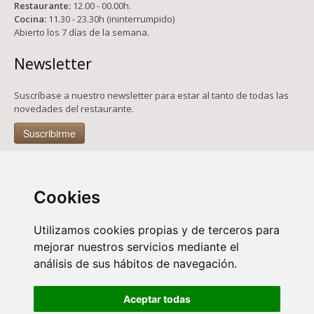
Restaurante:
12.00 - 00.00h.
Cocina:
11.30 - 23.30h (ininterrumpido)
Abierto los 7 días de la semana.
Newsletter
Suscríbase a nuestro newsletter para estar al tanto de todas las
novedades del restaurante.
Suscribirme
Contacto
Cookies
C/ Botoneras, 5 – Plaza Mayor, 1. 28012 Madrid (España)
+34 91 366 30 28
Utilizamos cookies propias y de terceros para
+34 91 365 62 22
mejorar nuestros servicios mediante el
losgalayos@losgalayos.net
análisis de sus hábitos de navegación.
Aceptar todas